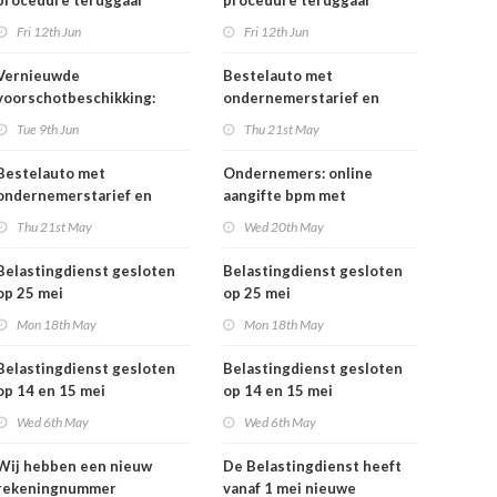
procedure teruggaaf
procedure teruggaaf
buitenlandse btw
buitenlandse btw
Fri 12th Jun
Fri 12th Jun
Vernieuwde
Bestelauto met
voorschotbeschikking:
ondernemerstarief en
meer inzicht in uw
vrachtauto's: vanaf 1 juli
Tue 9th Jun
Thu 21st May
toeslagen
tijdelijk minder
motorrijtuigenbelasting
Bestelauto met
Ondernemers: online
ondernemerstarief en
aangifte bpm met
vrachtauto's: vanaf 1 juli
eHerkenning
Thu 21st May
Wed 20th May
tijdelijk minder
motorrijtuigenbelasting
Belastingdienst gesloten
Belastingdienst gesloten
op 25 mei
op 25 mei
Mon 18th May
Mon 18th May
Belastingdienst gesloten
Belastingdienst gesloten
op 14 en 15 mei
op 14 en 15 mei
Wed 6th May
Wed 6th May
Wij hebben een nieuw
De Belastingdienst heeft
rekeningnummer
vanaf 1 mei nieuwe