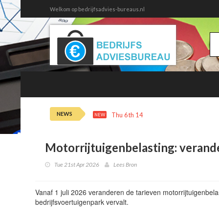
Welkom op bedrijfsadvies-bureaus.nl
NEWS
Thu 6th 14:30
Nieuw in Overzicht 
NEW
Motorrijtuigenbelasting: verande
Tue 21st Apr 2026
Lees Bron
Vanaf 1 juli 2026 veranderen de tarieven motorrijtuigenbela
bedrijfsvoertuigenpark vervalt.