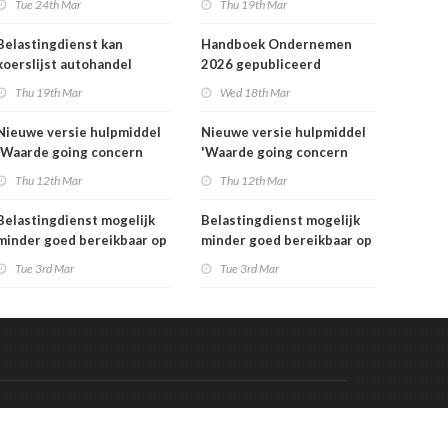
Tue 24th Mar
Thu 19th Mar
Belastingdienst kan
Handboek Ondernemen
koerslijst autohandel
2026 gepubliceerd
controleren
Thu 19th Mar
Wed 18th Mar
Nieuwe versie hulpmiddel
Nieuwe versie hulpmiddel
'Waarde going concern
'Waarde going concern
berekenen' beschikbaar
berekenen' beschikbaar
Thu 12th Mar
Thu 12th Mar
Belastingdienst mogelijk
Belastingdienst mogelijk
minder goed bereikbaar op
minder goed bereikbaar op
dinsdag 3 maart
dinsdag 3 maart
Tue 3rd Mar
Tue 3rd Mar
Code & Hosted by:
 Meern Multimedia
VDVO
Contact