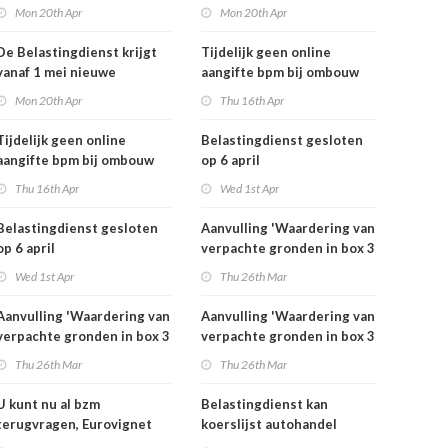
rekeningnummers
rekeningnummers
Mon 20th Apr
Mon 20th Apr
De Belastingdienst krijgt
Tijdelijk geen online
vanaf 1 mei nieuwe
aangifte bpm bij ombouw
rekeningnummers
bestelauto
Mon 20th Apr
Thu 16th Apr
Tijdelijk geen online
Belastingdienst gesloten
aangifte bpm bij ombouw
op 6 april
bestelauto
Thu 16th Apr
Wed 1st Apr
Belastingdienst gesloten
Aanvulling 'Waardering van
op 6 april
verpachte gronden in box 3
2025'
Wed 1st Apr
Thu 26th Mar
Aanvulling 'Waardering van
Aanvulling 'Waardering van
verpachte gronden in box 3
verpachte gronden in box 3
2025'
2025'
Thu 26th Mar
Thu 26th Mar
U kunt nu al bzm
Belastingdienst kan
terugvragen, Eurovignet
koerslijst autohandel
stopt vanaf 1 juli 2026
controleren