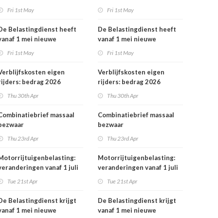
rekeningnummers
Fri 1st May
Fri 1st May
De Belastingdienst heeft
De Belastingdienst heeft
vanaf 1 mei nieuwe
vanaf 1 mei nieuwe
rekeningnummers
rekeningnummers
Fri 1st May
Fri 1st May
Verblijfskosten eigen
Verblijfskosten eigen
rijders: bedrag 2026
rijders: bedrag 2026
vastgesteld
vastgesteld
Thu 30th Apr
Thu 30th Apr
Combinatiebrief massaal
Combinatiebrief massaal
bezwaar
bezwaar
belastingrentepercentage
belastingrentepercentage
Thu 23rd Apr
Thu 23rd Apr
niet meer mogelijk
niet meer mogelijk
Motorrijtuigenbelasting:
Motorrijtuigenbelasting:
veranderingen vanaf 1 juli
veranderingen vanaf 1 juli
2026
2026
Tue 21st Apr
Tue 21st Apr
De Belastingdienst krijgt
De Belastingdienst krijgt
vanaf 1 mei nieuwe
vanaf 1 mei nieuwe