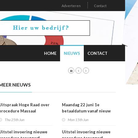
Adverteren
Contact
HOME
NIEUWS
CONTACT
MEER NIEUWS
Uitspraak Hoge Raad over
Maandag 22 juni 1e
procedure Massaal
betaaldatum vanaf nieuw
Bezwaar Plus
rekeningnummer
Thu 25th Jun
Mon 15th Jun
Uitstel invoering nieuwe
Uitstel invoering nieuwe