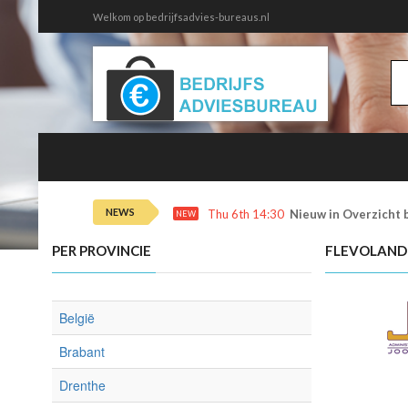
Welkom op bedrijfsadvies-bureaus.nl
NEWS
Thu 6th 14:30
Nieuw in Overzicht 
NEW
PER PROVINCIE
FLEVOLAND
België
Brabant
Drenthe