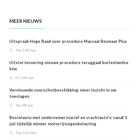
MEER NIEUWS
Uitspraak Hoge Raad over procedure Massaal Bezwaar Plus
Thu 25th Jun
Uitstel invoering nieuwe procedure teruggaaf buitenlandse
btw
Fri 12th Jun
Vernieuwde voorschotbeschikking: meer inzicht in uw
toeslagen
Tue 9th Jun
Bestelauto met ondernemerstarief en vrachtauto's: vanaf 1
juli tijdelijk minder motorrijtuigenbelasting
Thu 21st May