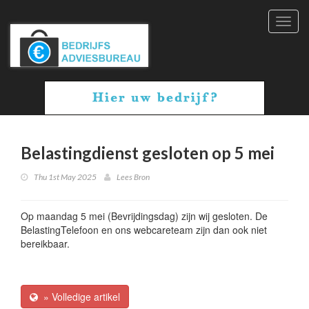
Toggl
navig
Belastingdienst gesloten op 5 mei
Thu 1st May 2025
Lees Bron
Op maandag 5 mei (Bevrijdingsdag) zijn wij gesloten. De
BelastingTelefoon en ons webcareteam zijn dan ook niet
bereikbaar.
» Volledige artikel