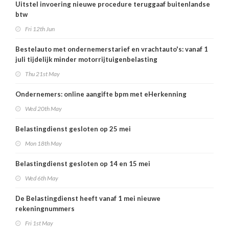
Uitstel invoering nieuwe procedure teruggaaf buitenlandse
btw
Fri 12th Jun
Bestelauto met ondernemerstarief en vrachtauto's: vanaf 1
juli tijdelijk minder motorrijtuigenbelasting
Thu 21st May
Ondernemers: online aangifte bpm met eHerkenning
Wed 20th May
Belastingdienst gesloten op 25 mei
Mon 18th May
Belastingdienst gesloten op 14 en 15 mei
Wed 6th May
De Belastingdienst heeft vanaf 1 mei nieuwe
rekeningnummers
Fri 1st May