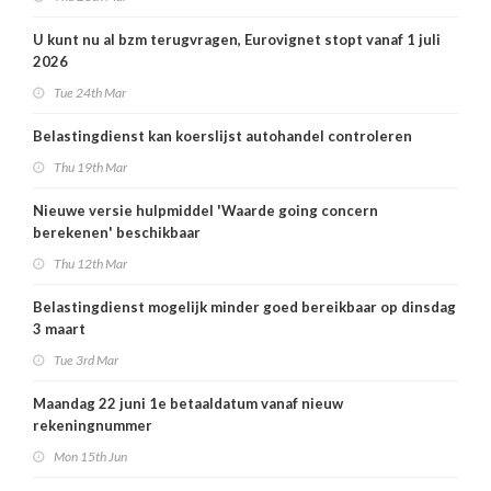
U kunt nu al bzm terugvragen, Eurovignet stopt vanaf 1 juli
2026
Tue 24th Mar
Belastingdienst kan koerslijst autohandel controleren
Thu 19th Mar
Nieuwe versie hulpmiddel 'Waarde going concern
berekenen' beschikbaar
Thu 12th Mar
Belastingdienst mogelijk minder goed bereikbaar op dinsdag
3 maart
Tue 3rd Mar
Maandag 22 juni 1e betaaldatum vanaf nieuw
rekeningnummer
Mon 15th Jun