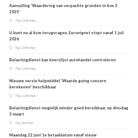
Aanvulling 'Waardering van verpachte gronden in box 3
2025'
Thu 26th Mar
U kunt nu al bzm terugvragen, Eurovignet stopt vanaf 1 juli
2026
Tue 24th Mar
Belastingdienst kan koerslijst autohandel controleren
Thu 19th Mar
Nieuwe versie hulpmiddel 'Waarde going concern
berekenen' beschikbaar
Thu 12th Mar
Belastingdienst mogelijk minder goed bereikbaar op dinsdag
3 maart
Tue 3rd Mar
Maandag 22 juni 1e betaaldatum vanaf nieuw