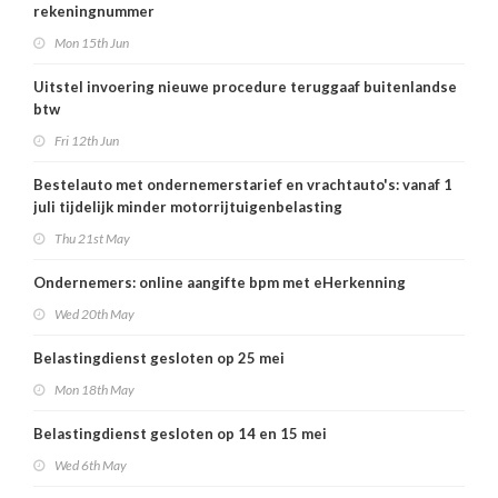
rekeningnummer
Mon 15th Jun
Uitstel invoering nieuwe procedure teruggaaf buitenlandse
btw
Fri 12th Jun
Bestelauto met ondernemerstarief en vrachtauto's: vanaf 1
juli tijdelijk minder motorrijtuigenbelasting
Thu 21st May
Ondernemers: online aangifte bpm met eHerkenning
Wed 20th May
Belastingdienst gesloten op 25 mei
Mon 18th May
Belastingdienst gesloten op 14 en 15 mei
Wed 6th May