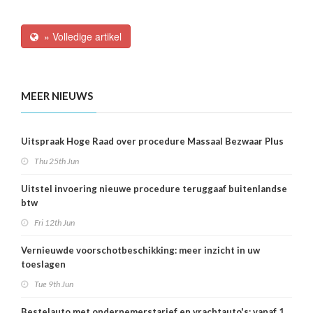
» Volledige artikel
MEER NIEUWS
Uitspraak Hoge Raad over procedure Massaal Bezwaar Plus
Thu 25th Jun
Uitstel invoering nieuwe procedure teruggaaf buitenlandse
btw
Fri 12th Jun
Vernieuwde voorschotbeschikking: meer inzicht in uw
toeslagen
Tue 9th Jun
Bestelauto met ondernemerstarief en vrachtauto's: vanaf 1