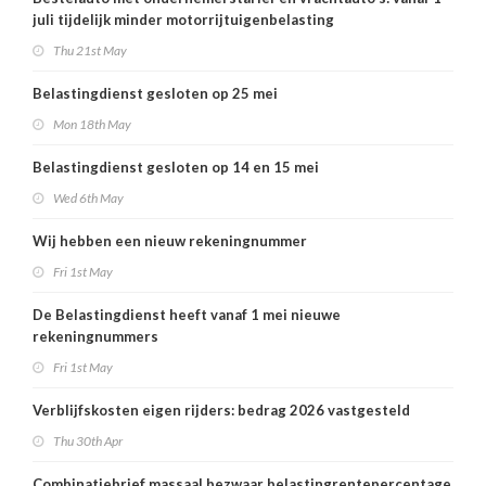
juli tijdelijk minder motorrijtuigenbelasting
Thu 21st May
Belastingdienst gesloten op 25 mei
Mon 18th May
Belastingdienst gesloten op 14 en 15 mei
Wed 6th May
Wij hebben een nieuw rekeningnummer
Fri 1st May
De Belastingdienst heeft vanaf 1 mei nieuwe
rekeningnummers
Fri 1st May
Verblijfskosten eigen rijders: bedrag 2026 vastgesteld
Thu 30th Apr
Combinatiebrief massaal bezwaar belastingrentepercentage