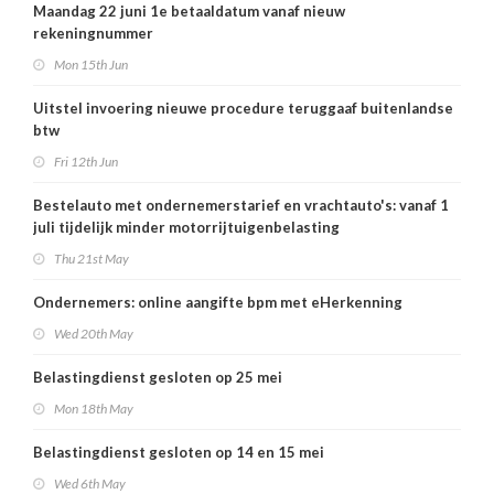
Maandag 22 juni 1e betaaldatum vanaf nieuw
rekeningnummer
Mon 15th Jun
Uitstel invoering nieuwe procedure teruggaaf buitenlandse
btw
Fri 12th Jun
Bestelauto met ondernemerstarief en vrachtauto's: vanaf 1
juli tijdelijk minder motorrijtuigenbelasting
Thu 21st May
Ondernemers: online aangifte bpm met eHerkenning
Wed 20th May
Belastingdienst gesloten op 25 mei
Mon 18th May
Belastingdienst gesloten op 14 en 15 mei
Wed 6th May