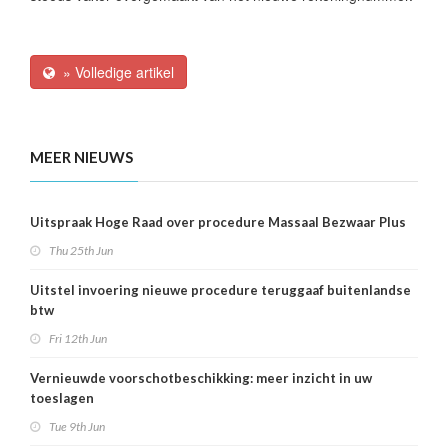
» Volledige artikel
MEER NIEUWS
Uitspraak Hoge Raad over procedure Massaal Bezwaar Plus
Thu 25th Jun
Uitstel invoering nieuwe procedure teruggaaf buitenlandse
btw
Fri 12th Jun
Vernieuwde voorschotbeschikking: meer inzicht in uw
toeslagen
Tue 9th Jun