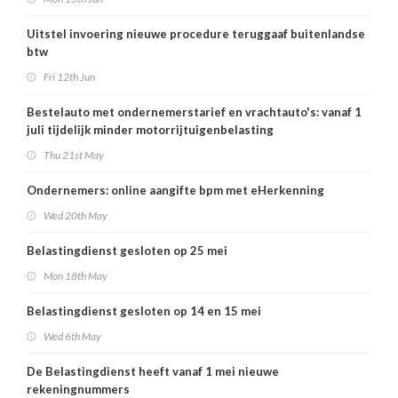
Uitstel invoering nieuwe procedure teruggaaf buitenlandse
btw
Fri 12th Jun
Bestelauto met ondernemerstarief en vrachtauto's: vanaf 1
juli tijdelijk minder motorrijtuigenbelasting
Thu 21st May
Ondernemers: online aangifte bpm met eHerkenning
Wed 20th May
Belastingdienst gesloten op 25 mei
Mon 18th May
Belastingdienst gesloten op 14 en 15 mei
Wed 6th May
De Belastingdienst heeft vanaf 1 mei nieuwe
rekeningnummers