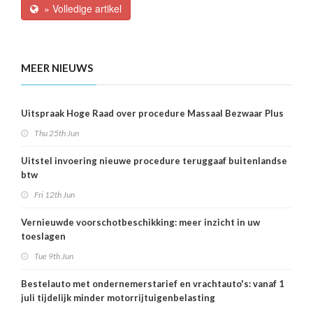
» Volledige artikel
MEER NIEUWS
Uitspraak Hoge Raad over procedure Massaal Bezwaar Plus
Thu 25th Jun
Uitstel invoering nieuwe procedure teruggaaf buitenlandse
btw
Fri 12th Jun
Vernieuwde voorschotbeschikking: meer inzicht in uw
toeslagen
Tue 9th Jun
Bestelauto met ondernemerstarief en vrachtauto's: vanaf 1
juli tijdelijk minder motorrijtuigenbelasting