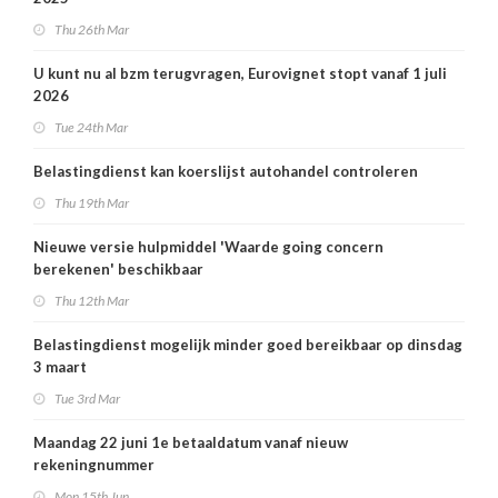
Thu 26th Mar
U kunt nu al bzm terugvragen, Eurovignet stopt vanaf 1 juli
2026
Tue 24th Mar
Belastingdienst kan koerslijst autohandel controleren
Thu 19th Mar
Nieuwe versie hulpmiddel 'Waarde going concern
berekenen' beschikbaar
Thu 12th Mar
Belastingdienst mogelijk minder goed bereikbaar op dinsdag
3 maart
Tue 3rd Mar
Maandag 22 juni 1e betaaldatum vanaf nieuw
rekeningnummer
Mon 15th Jun