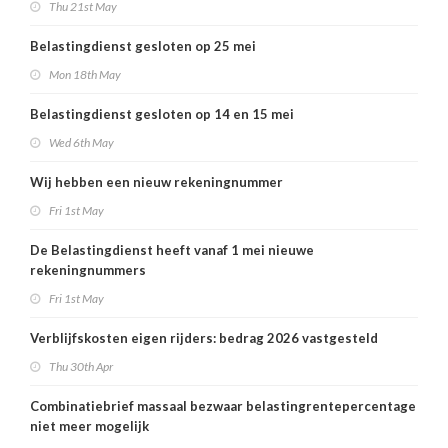
Thu 21st May
Belastingdienst gesloten op 25 mei
Mon 18th May
Belastingdienst gesloten op 14 en 15 mei
Wed 6th May
Wij hebben een nieuw rekeningnummer
Fri 1st May
De Belastingdienst heeft vanaf 1 mei nieuwe
rekeningnummers
Fri 1st May
Verblijfskosten eigen rijders: bedrag 2026 vastgesteld
Thu 30th Apr
Combinatiebrief massaal bezwaar belastingrentepercentage
niet meer mogelijk