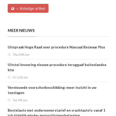
» Volledige artikel
MEER NIEUWS
Uitspraak Hoge Raad over procedure Massaal Bezwaar Plus
Thu 25th Jun
Uitstel invoering nieuwe procedure teruggaaf buitenlandse
btw
Fri 12th Jun
Vernieuwde voorschotbeschikking: meer inzicht in uw
toeslagen
Tue 9th Jun
Bestelauto met ondernemerstarief en vrachtauto's: vanaf 1
juli tijdelijk minder motorrijtuigenbelasting