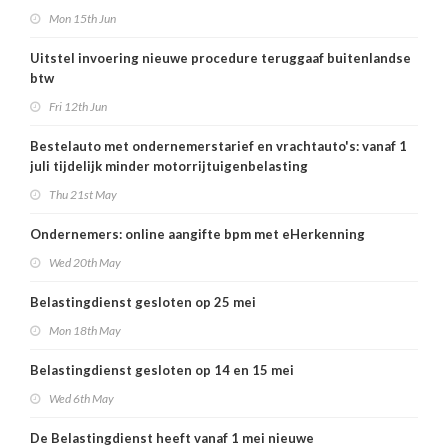
Mon 15th Jun
Uitstel invoering nieuwe procedure teruggaaf buitenlandse
btw
Fri 12th Jun
Bestelauto met ondernemerstarief en vrachtauto's: vanaf 1
juli tijdelijk minder motorrijtuigenbelasting
Thu 21st May
Ondernemers: online aangifte bpm met eHerkenning
Wed 20th May
Belastingdienst gesloten op 25 mei
Mon 18th May
Belastingdienst gesloten op 14 en 15 mei
Wed 6th May
De Belastingdienst heeft vanaf 1 mei nieuwe