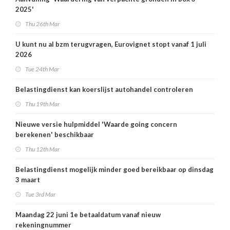
2025'
Thu 26th Mar
U kunt nu al bzm terugvragen, Eurovignet stopt vanaf 1 juli
2026
Tue 24th Mar
Belastingdienst kan koerslijst autohandel controleren
Thu 19th Mar
Nieuwe versie hulpmiddel 'Waarde going concern
berekenen' beschikbaar
Thu 12th Mar
Belastingdienst mogelijk minder goed bereikbaar op dinsdag
3 maart
Tue 3rd Mar
Maandag 22 juni 1e betaaldatum vanaf nieuw
rekeningnummer