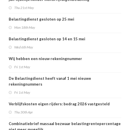
Thu 21st May
Belastingdienst gesloten op 25 mei
Mon 18th May
Belastingdienst gesloten op 14 en 15 mei
Wed 6th May
Wij hebben een nieuw rekeningnummer
Fri 1st May
De Belastingdienst heeft vanaf 1 mei nieuwe
rekeningnummers
Fri 1st May
Verblijfskosten eigen rijders: bedrag 2026 vastgesteld
Thu 30th Apr
Combinatiebrief massaal bezwaar belastingrentepercentage
niet meer mogelijk