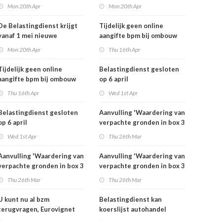
rekeningnummers
rekeningnummers
Mon 20th Apr
Mon 20th Apr
De Belastingdienst krijgt
Tijdelijk geen online
vanaf 1 mei nieuwe
aangifte bpm bij ombouw
rekeningnummers
bestelauto
Mon 20th Apr
Thu 16th Apr
Tijdelijk geen online
Belastingdienst gesloten
aangifte bpm bij ombouw
op 6 april
bestelauto
Thu 16th Apr
Wed 1st Apr
Belastingdienst gesloten
Aanvulling 'Waardering van
op 6 april
verpachte gronden in box 3
2025'
Wed 1st Apr
Thu 26th Mar
Aanvulling 'Waardering van
Aanvulling 'Waardering van
verpachte gronden in box 3
verpachte gronden in box 3
2025'
2025'
Thu 26th Mar
Thu 26th Mar
U kunt nu al bzm
Belastingdienst kan
terugvragen, Eurovignet
koerslijst autohandel
stopt vanaf 1 juli 2026
controleren