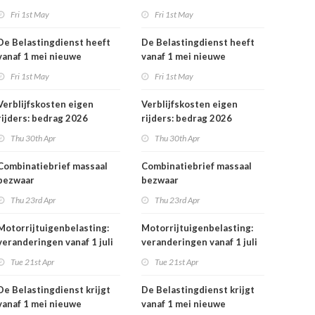
rekeningnummers
Fri 1st May
Fri 1st May
De Belastingdienst heeft
De Belastingdienst heeft
vanaf 1 mei nieuwe
vanaf 1 mei nieuwe
rekeningnummers
rekeningnummers
Fri 1st May
Fri 1st May
Verblijfskosten eigen
Verblijfskosten eigen
rijders: bedrag 2026
rijders: bedrag 2026
vastgesteld
vastgesteld
Thu 30th Apr
Thu 30th Apr
Combinatiebrief massaal
Combinatiebrief massaal
bezwaar
bezwaar
belastingrentepercentage
belastingrentepercentage
Thu 23rd Apr
Thu 23rd Apr
niet meer mogelijk
niet meer mogelijk
Motorrijtuigenbelasting:
Motorrijtuigenbelasting:
veranderingen vanaf 1 juli
veranderingen vanaf 1 juli
2026
2026
Tue 21st Apr
Tue 21st Apr
De Belastingdienst krijgt
De Belastingdienst krijgt
vanaf 1 mei nieuwe
vanaf 1 mei nieuwe