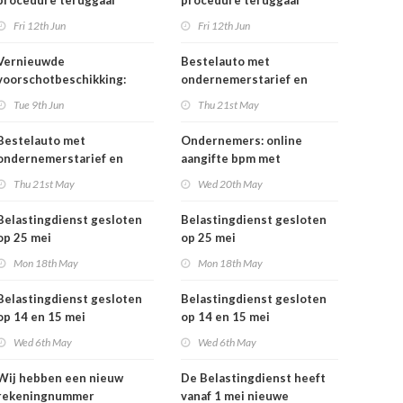
procedure teruggaaf
procedure teruggaaf
buitenlandse btw
buitenlandse btw
Fri 12th Jun
Fri 12th Jun
Vernieuwde
Bestelauto met
voorschotbeschikking:
ondernemerstarief en
meer inzicht in uw
vrachtauto's: vanaf 1 juli
Tue 9th Jun
Thu 21st May
toeslagen
tijdelijk minder
motorrijtuigenbelasting
Bestelauto met
Ondernemers: online
ondernemerstarief en
aangifte bpm met
vrachtauto's: vanaf 1 juli
eHerkenning
Thu 21st May
Wed 20th May
tijdelijk minder
motorrijtuigenbelasting
Belastingdienst gesloten
Belastingdienst gesloten
op 25 mei
op 25 mei
Mon 18th May
Mon 18th May
Belastingdienst gesloten
Belastingdienst gesloten
op 14 en 15 mei
op 14 en 15 mei
Wed 6th May
Wed 6th May
Wij hebben een nieuw
De Belastingdienst heeft
rekeningnummer
vanaf 1 mei nieuwe