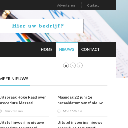
Adverteren
Contact
HOME
NIEUWS
CONTACT
MEER NIEUWS
Uitspraak Hoge Raad over
Maandag 22 juni 1e
procedure Massaal
betaaldatum vanaf nieuw
Bezwaar Plus
rekeningnummer
Thu 25th Jun
Mon 15th Jun
Uitstel invoering nieuwe
Uitstel invoering nieuwe