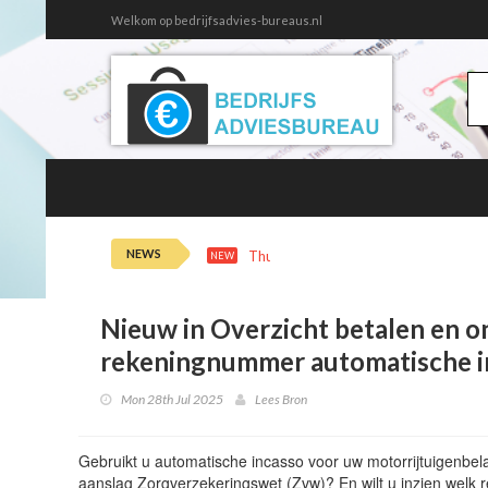
Welkom op bedrijfsadvies-bureaus.nl
NEWS
Thu 6th 14:30
Nieuw in Overzicht 
NEW
Nieuw in Overzicht betalen en on
rekeningnummer automatische i
Mon 28th Jul 2025
Lees Bron
Gebruikt u automatische incasso voor uw motorrijtuigenbela
aanslag Zorgverzekeringswet (Zvw)? En wilt u inzien welk r