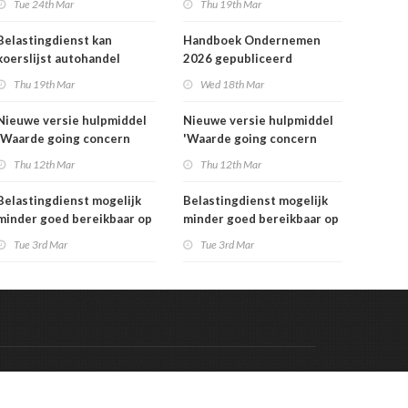
Tue 24th Mar
Thu 19th Mar
Belastingdienst kan
Handboek Ondernemen
koerslijst autohandel
2026 gepubliceerd
controleren
Thu 19th Mar
Wed 18th Mar
Nieuwe versie hulpmiddel
Nieuwe versie hulpmiddel
'Waarde going concern
'Waarde going concern
berekenen' beschikbaar
berekenen' beschikbaar
Thu 12th Mar
Thu 12th Mar
Belastingdienst mogelijk
Belastingdienst mogelijk
minder goed bereikbaar op
minder goed bereikbaar op
dinsdag 3 maart
dinsdag 3 maart
Tue 3rd Mar
Tue 3rd Mar
Code & Hosted by:
 Meern Multimedia
VDVO
Contact