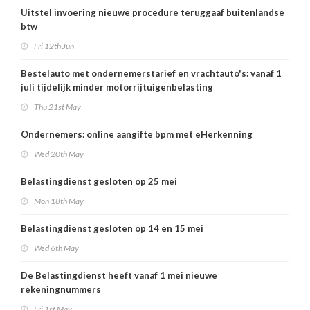
Uitstel invoering nieuwe procedure teruggaaf buitenlandse
btw
Fri 12th Jun
Bestelauto met ondernemerstarief en vrachtauto's: vanaf 1
juli tijdelijk minder motorrijtuigenbelasting
Thu 21st May
Ondernemers: online aangifte bpm met eHerkenning
Wed 20th May
Belastingdienst gesloten op 25 mei
Mon 18th May
Belastingdienst gesloten op 14 en 15 mei
Wed 6th May
De Belastingdienst heeft vanaf 1 mei nieuwe
rekeningnummers
Fri 1st May