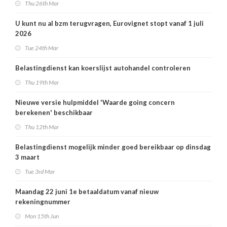
Thu 26th Mar
U kunt nu al bzm terugvragen, Eurovignet stopt vanaf 1 juli
2026
Tue 24th Mar
Belastingdienst kan koerslijst autohandel controleren
Thu 19th Mar
Nieuwe versie hulpmiddel 'Waarde going concern
berekenen' beschikbaar
Thu 12th Mar
Belastingdienst mogelijk minder goed bereikbaar op dinsdag
3 maart
Tue 3rd Mar
Maandag 22 juni 1e betaaldatum vanaf nieuw
rekeningnummer
Mon 15th Jun