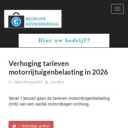
Toggl
navig
Verhoging tarieven
motorrijtuigenbelasting in 2026
Wed 24th Sep 2025
Lees Bron
Vanaf 1 januari gaan de tarieven motorrijtuigenbelasting
(mrb) van een aantal motorrijtuigen omhoog.
» Volledige artikel