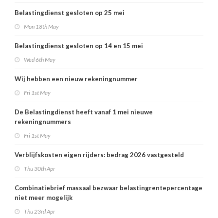
Belastingdienst gesloten op 25 mei
Mon 18th May
Belastingdienst gesloten op 14 en 15 mei
Wed 6th May
Wij hebben een nieuw rekeningnummer
Fri 1st May
De Belastingdienst heeft vanaf 1 mei nieuwe
rekeningnummers
Fri 1st May
Verblijfskosten eigen rijders: bedrag 2026 vastgesteld
Thu 30th Apr
Combinatiebrief massaal bezwaar belastingrentepercentage
niet meer mogelijk
Thu 23rd Apr