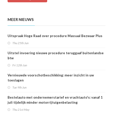
MEER NIEUWS
Uitspraak Hoge Raad over procedure Massaal Bezwaar Plus
Thu 25th Jun
Uitstel invoering nieuwe procedure teruggaaf buitenlandse
btw
Fri 12th Jun
Vernieuwde voorschotbeschikking: meer inzicht in uw
toeslagen
Tue 9th Jun
Bestelauto met ondernemerstarief en vrachtauto's: vanaf 1
juli tijdelijk minder motorrijtuigenbelasting
Thu 21st May