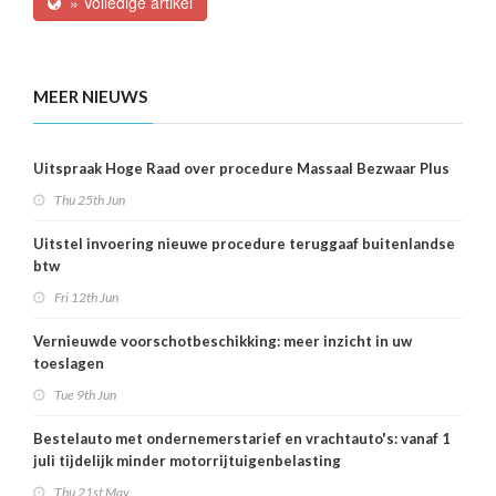
» Volledige artikel
MEER NIEUWS
Uitspraak Hoge Raad over procedure Massaal Bezwaar Plus
Thu 25th Jun
Uitstel invoering nieuwe procedure teruggaaf buitenlandse
btw
Fri 12th Jun
Vernieuwde voorschotbeschikking: meer inzicht in uw
toeslagen
Tue 9th Jun
Bestelauto met ondernemerstarief en vrachtauto's: vanaf 1
juli tijdelijk minder motorrijtuigenbelasting
Thu 21st May