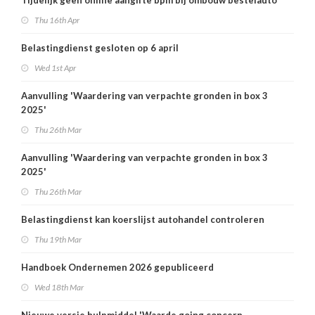
Tijdelijk geen online aangifte bpm bij ombouw bestelauto
Thu 16th Apr
Belastingdienst gesloten op 6 april
Wed 1st Apr
Aanvulling 'Waardering van verpachte gronden in box 3
2025'
Thu 26th Mar
Aanvulling 'Waardering van verpachte gronden in box 3
2025'
Thu 26th Mar
Belastingdienst kan koerslijst autohandel controleren
Thu 19th Mar
Handboek Ondernemen 2026 gepubliceerd
Wed 18th Mar