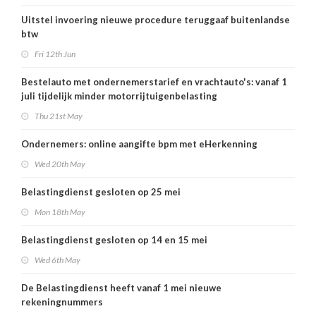
Uitstel invoering nieuwe procedure teruggaaf buitenlandse
btw
Fri 12th Jun
Bestelauto met ondernemerstarief en vrachtauto's: vanaf 1
juli tijdelijk minder motorrijtuigenbelasting
Thu 21st May
Ondernemers: online aangifte bpm met eHerkenning
Wed 20th May
Belastingdienst gesloten op 25 mei
Mon 18th May
Belastingdienst gesloten op 14 en 15 mei
Wed 6th May
De Belastingdienst heeft vanaf 1 mei nieuwe
rekeningnummers