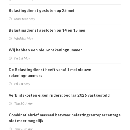
Belastingdienst gesloten op 25 mei
Mon 18th May
Belastingdienst gesloten op 14 en 15 mei
Wed 6th May
Wij hebben een nieuw rekeningnummer
Fri 1st May
De Belastingdienst heeft vanaf 1 mei nieuwe
rekeningnummers
Fri 1st May
Verblijfskosten eigen rijders: bedrag 2026 vastgesteld
Thu 30th Apr
Combinatiebrief massaal bezwaar belastingrentepercentage
niet meer mogelijk
Thu 23rd Apr