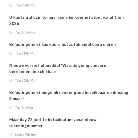
Thu 26th Mar
U kunt nu al bzm terugvragen, Eurovignet stopt vanaf 1 juli
2026
Tue 24th Mar
Belastingdienst kan koerslijst autohandel controleren
Thu 19th Mar
Nieuwe versie hulpmiddel 'Waarde going concern
berekenen' beschikbaar
Thu 12th Mar
Belastingdienst mogelijk minder goed bereikbaar op dinsdag
3 maart
Tue 3rd Mar
Maandag 22 juni 1e betaaldatum vanaf nieuw
rekeningnummer
Mon 15th Jun